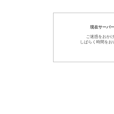
現在サーバ
ご迷惑をおか
しばらく時間をお