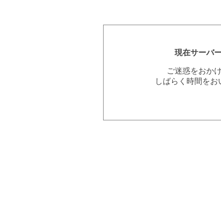
現在サーバ
ご迷惑をおか
しばらく時間をお