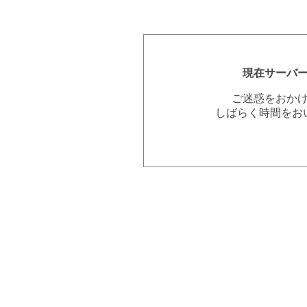
現在サーバ
ご迷惑をおか
しばらく時間をお