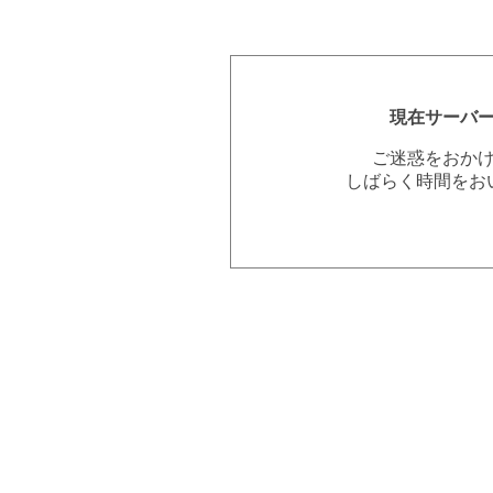
現在サーバ
ご迷惑をおか
しばらく時間をお