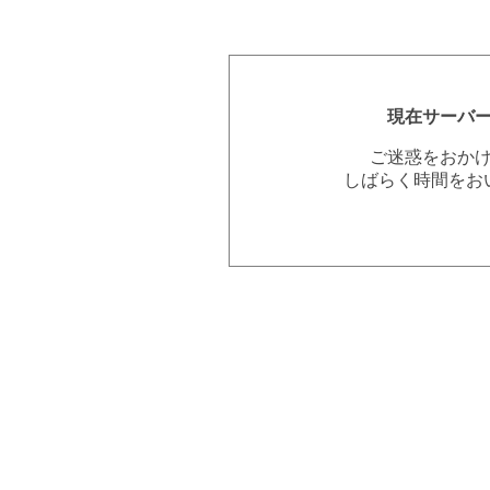
現在サーバ
ご迷惑をおか
しばらく時間をお