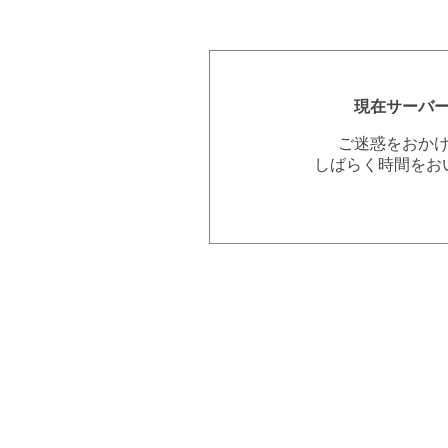
現在サーバ
ご迷惑をおか
しばらく時間をお