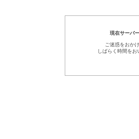
現在サーバ
ご迷惑をおか
しばらく時間をお