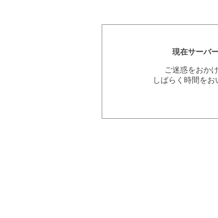
現在サーバ
ご迷惑をおか
しばらく時間をお