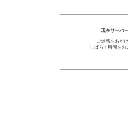
現在サーバ
ご迷惑をおか
しばらく時間をお