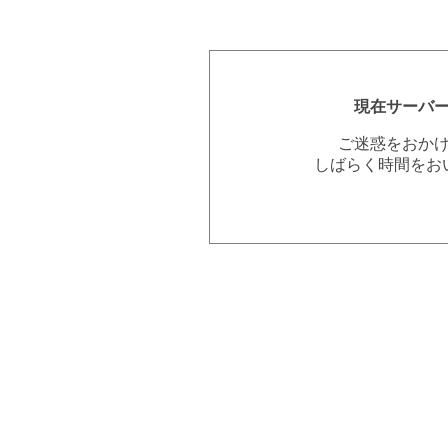
現在サーバ
ご迷惑をおか
しばらく時間をお