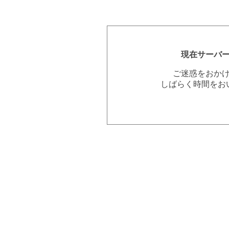
現在サーバ
ご迷惑をおか
しばらく時間をお