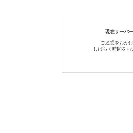
現在サーバ
ご迷惑をおか
しばらく時間をお