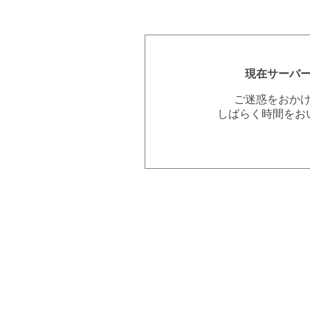
現在サーバ
ご迷惑をおか
しばらく時間をお