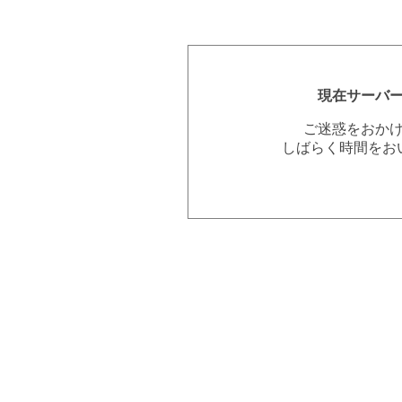
現在サーバ
ご迷惑をおか
しばらく時間をお