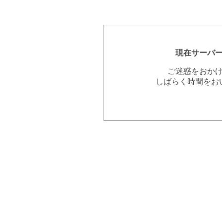
現在サーバ
ご迷惑をおか
しばらく時間をお