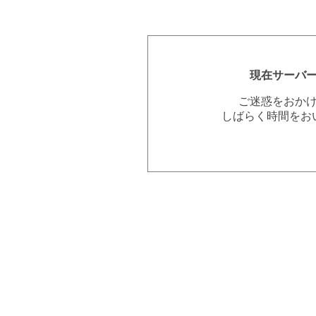
現在サーバ
ご迷惑をおか
しばらく時間をお