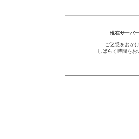
現在サーバ
ご迷惑をおか
しばらく時間をお