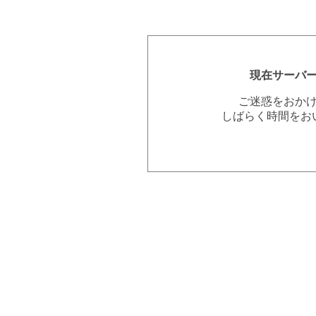
現在サーバ
ご迷惑をおか
しばらく時間をお