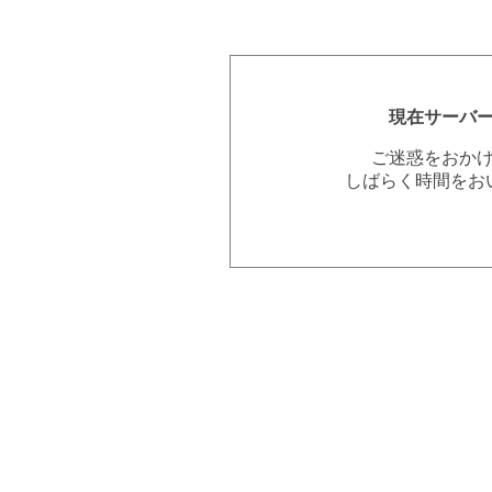
現在サーバ
ご迷惑をおか
しばらく時間をお