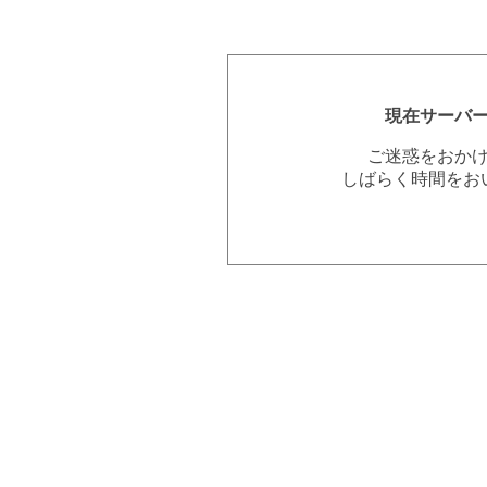
現在サーバ
ご迷惑をおか
しばらく時間をお