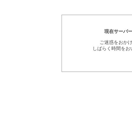
現在サーバ
ご迷惑をおか
しばらく時間をお