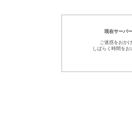
現在サーバ
ご迷惑をおか
しばらく時間をお