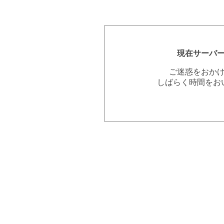
現在サーバ
ご迷惑をおか
しばらく時間をお