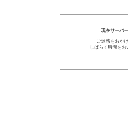
現在サーバ
ご迷惑をおか
しばらく時間をお