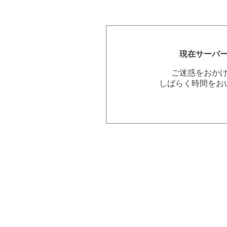
現在サーバ
ご迷惑をおか
しばらく時間をお