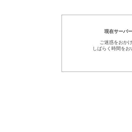
現在サーバ
ご迷惑をおか
しばらく時間をお