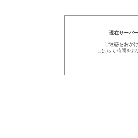
現在サーバ
ご迷惑をおか
しばらく時間をお