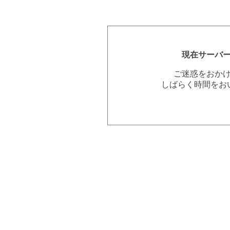
現在サーバ
ご迷惑をおか
しばらく時間をお