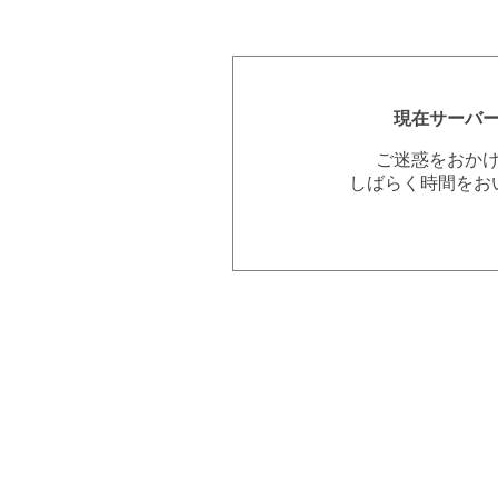
現在サーバ
ご迷惑をおか
しばらく時間をお