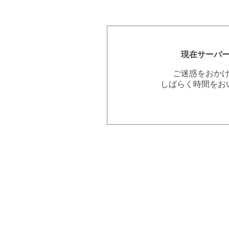
現在サーバ
ご迷惑をおか
しばらく時間をお