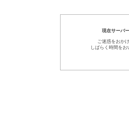
現在サーバ
ご迷惑をおか
しばらく時間をお