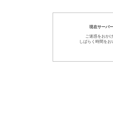
現在サーバ
ご迷惑をおか
しばらく時間をお