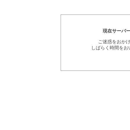
現在サーバ
ご迷惑をおか
しばらく時間をお