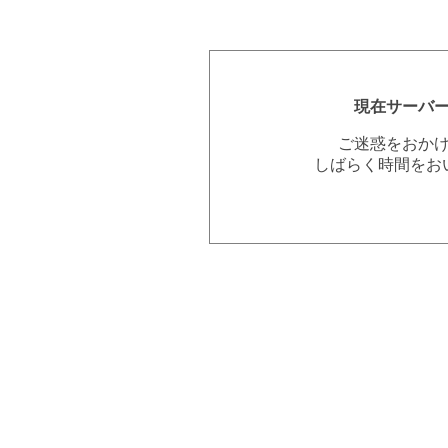
現在サーバ
ご迷惑をおか
しばらく時間をお