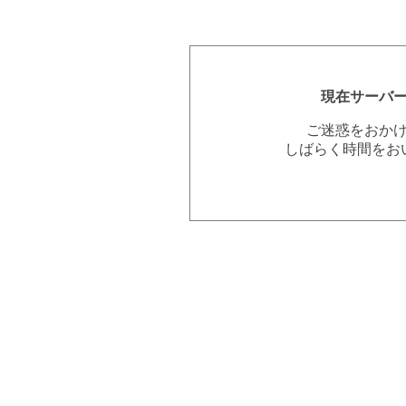
現在サーバ
ご迷惑をおか
しばらく時間をお