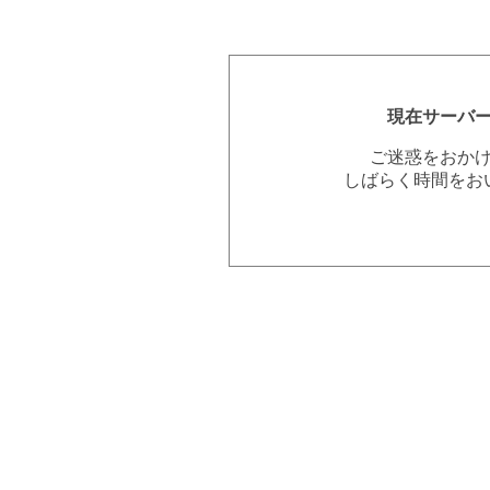
現在サーバ
ご迷惑をおか
しばらく時間をお