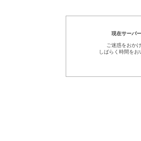
現在サーバ
ご迷惑をおか
しばらく時間をお