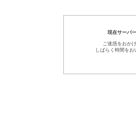
現在サーバ
ご迷惑をおか
しばらく時間をお