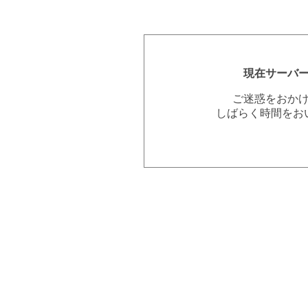
現在サーバ
ご迷惑をおか
しばらく時間をお