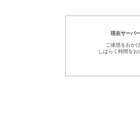
現在サーバ
ご迷惑をおか
しばらく時間をお