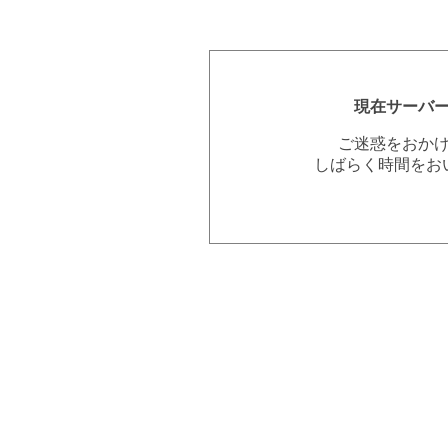
現在サーバ
ご迷惑をおか
しばらく時間をお