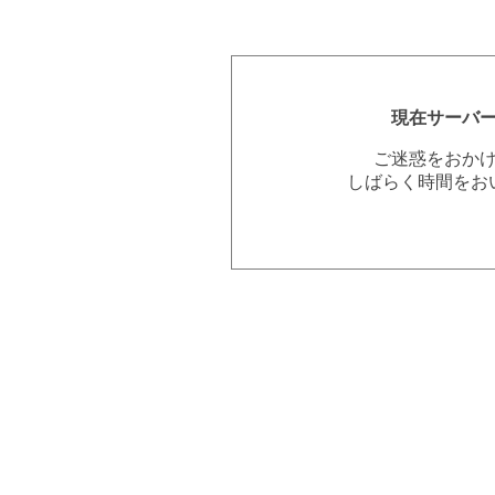
現在サーバ
ご迷惑をおか
しばらく時間をお