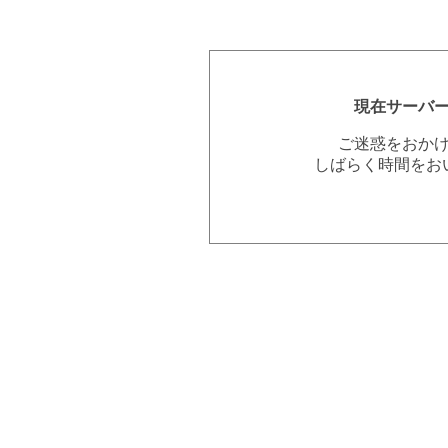
現在サーバ
ご迷惑をおか
しばらく時間をお