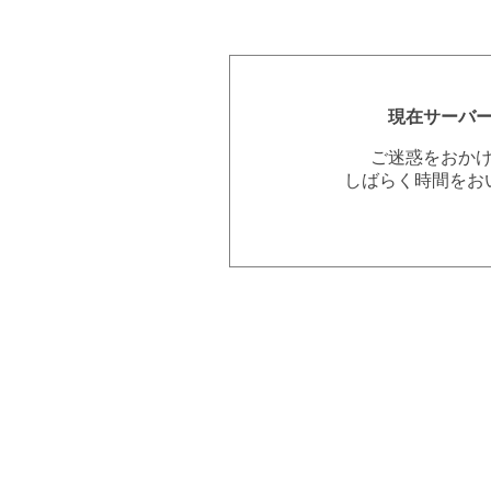
現在サーバ
ご迷惑をおか
しばらく時間をお