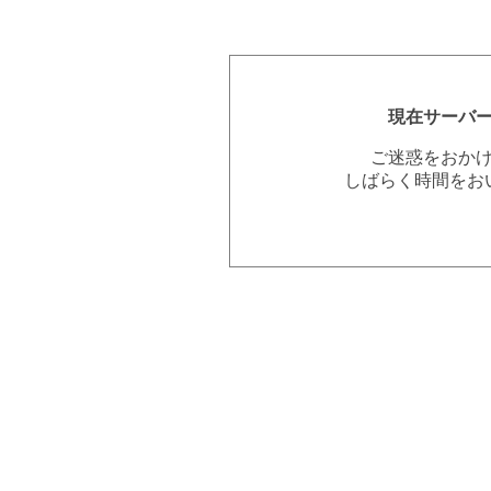
現在サーバ
ご迷惑をおか
しばらく時間をお