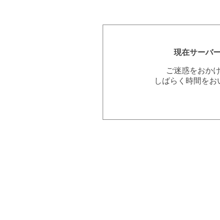
現在サーバ
ご迷惑をおか
しばらく時間をお