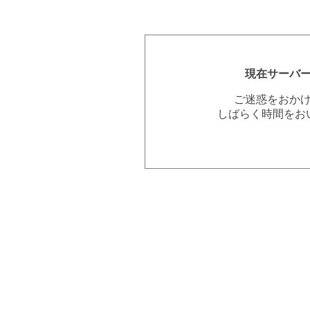
現在サーバ
ご迷惑をおか
しばらく時間をお