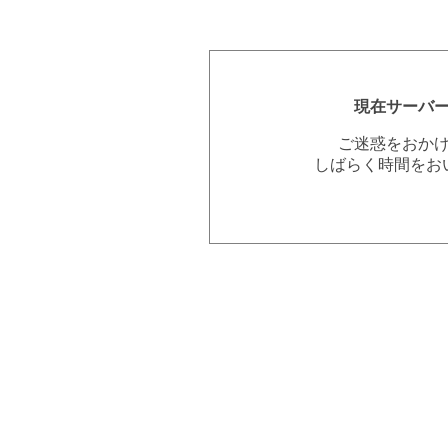
現在サーバ
ご迷惑をおか
しばらく時間をお