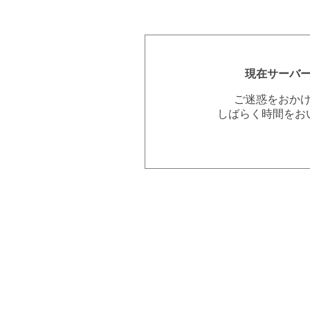
現在サーバ
ご迷惑をおか
しばらく時間をお