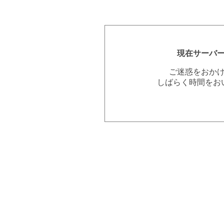
現在サーバ
ご迷惑をおか
しばらく時間をお